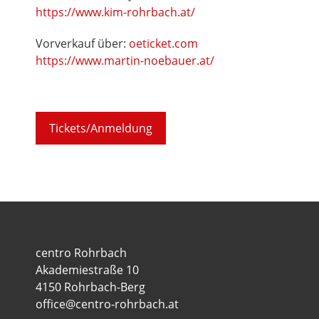
https://www.kim-rohrbach.at/
Vorverkauf über:
oeticket.com
https://www.martin-noebauer.at/
Tickets/Anmeldung
centro Rohrbach
Akademiestraße 10
4150 Rohrbach-Berg
office@centro-rohrbach.at