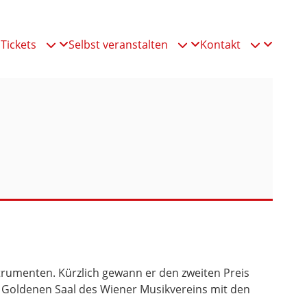
 mit Martin Nöbauer
Tickets
Selbst veranstalten
Kontakt



trumenten. Kürzlich gewann er den zweiten Preis
 Goldenen Saal des Wiener Musikvereins mit den