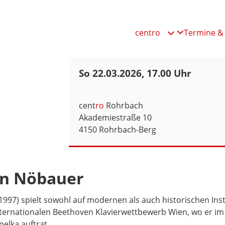
Klavierkonzert
centro
Termine & 

So 22.03.2026, 17.00 Uhr
cent
ro
Rohrbach
Akademiestraße 10
4150 Rohrbach-Berg
in Nöbauer
997) spielt sowohl auf modernen als auch historischen Ins
ternationalen Beethoven Klavierwettbewerb Wien, wo er im
elka auftrat.