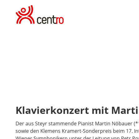
Fotos © Willi-Pleschberger
Klavierkonzert mit Mart
Der aus Steyr stammende Pianist Martin Nöbauer (*1
sowie den Klemens Kramert-Sonderpreis beim 17. In
Wiener Symphonikern unter der Leitung von Petr Pop