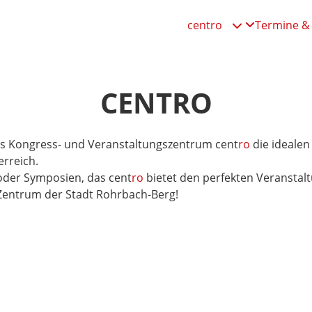
centro
Termine & 

CENTRO
as Kongress- und Veranstaltungszentrum cent
ro
die idealen
rreich.
 oder Symposien, das cent
ro
bietet den perfekten Veransta
Zentrum der Stadt Rohrbach-Berg!