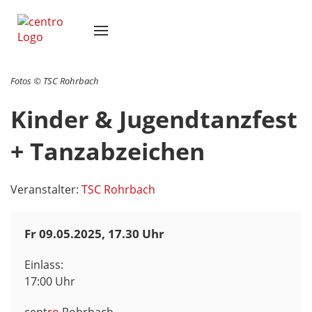
centro
Termine & Tickets
Fotos © TSC Rohrbach
Allgemein
Selbst veranstalten
Aktuelle Veranstaltungen
Kontakt
Kinder & Jugendtanzfest
Gastronomie
Nutzbarkeit
Infos für Veranstalter
Rückblick
Ansprechpersonen
Infrastruktur
Kapazitäten/Raumaufteilung
Saal mieten
+ Tanzabzeichen
Anfrage
Technik
Kontakt
Bestuhlung
Veranstalten über den Verein "KIM"
Anfahrt
Marketing
Personal
Fotos für Bestuhlung bei Hochzeit
Veranstalter:
TSC Rohrbach
Eventmanagement
Preise
Fr 09.05.2025, 17.30 Uhr
Anfahrtsplan
Einlass:
17:00 Uhr